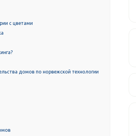
рии с цветами
ка
инга?
ельства домов по норвежской технологии
домов