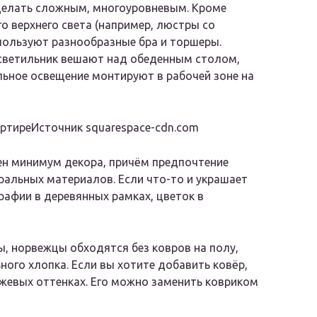
делать сложным, многоуровневым. Кроме
о верхнего света (например, люстры со
пользуют разнообразные бра и торшеры.
светильник вешают над обеденным столом,
ьное освещение монтируют в рабочей зоне на
ртиреИсточник squarespace-cdn.com
рен минимум декора, причём предпочтение
ральных материалов. Если что-то и украшает
рафии в деревянных рамках, цветок в
ы, норвежцы обходятся без ковров на полу,
ого хлопка. Если вы хотите добавить ковёр,
ежевых оттенках. Его можно заменить ковриком