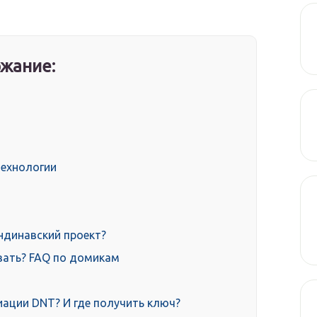
а
жание:
технологии
ндинавский проект?
вать? FAQ по домикам
иации DNT? И где получить ключ?