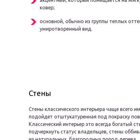
акцентный, который помещается на мягку
ковер;
основной, обычно из группы теплых отте
умиротворенный вид.
Стены
Стены классического интерьера чаще всего и
подойдет отштукатуренная под покраску пов
Классический интерьер это всегда богатый ст
подчеркнуть статус владельцев, стены обби
из натуральных, благородных пород дерева.