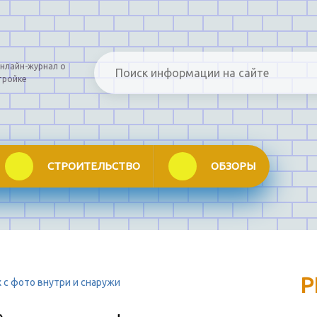
нлайн-журнал о
тройке
СТРОИТЕЛЬСТВО
ОБЗОРЫ
Р
х с фото внутри и снаружи