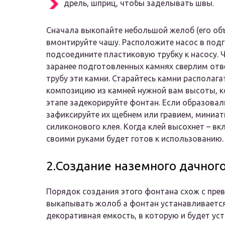
дрель, шприц, чтобы заделывать швы.
Сначала выкопайте небольшой желоб (его объ
вмонтируйте чашу. Расположите насос в под
подсоедините пластиковую трубку к насосу. 
заранее подготовленных камнях сверлим отв
трубу эти камни. Старайтесь камни располаг
композицию из камней нужной вам высоты, к
этапе задекорируйте фонтан. Если образова
зафиксируйте их щебнем или гравием, мини
силиконового клея. Когда клей высохнет – в
своими руками будет готов к использованию.
2.Создание наземного дачног
Порядок создания этого фонтана схож с пре
выкапывать жолоб а фонтан устанавливается
декоративная емкость, в которую и будет ус