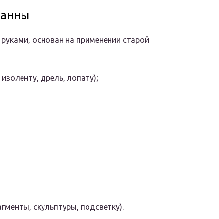
ванны
 руками, основан на применении старой
золенту, дрель, лопату);
менты, скульптуры, подсветку).