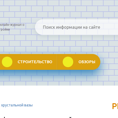
нлайн-журнал о
тройке
СТРОИТЕЛЬСТВО
ОБЗОРЫ
Р
з хрустальной вазы