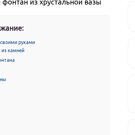
й фонтан из хрустальной вазы
жание:
 своими руками
 из камней
онтана
нны