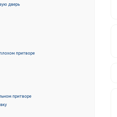
вую дверь
 плохом притворе
ильном притворе
вку