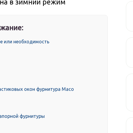
кна в зимний режим
жание:
ее или необходимость
астиковых окон фурнитура Maco
запорной фурнитуры