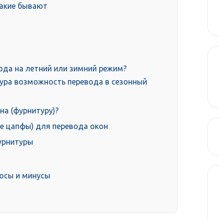
какие бывают
а
ода на летний или зимний режим?
тура возможность перевода в сезонный
на (фурнитуру)?
же цапфы) для перевода окон
урнитуры
юсы и минусы