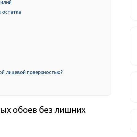
силий
 остатка
кой лицевой поверхностью?
рых обоев без лишних