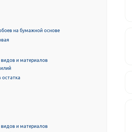
обоев на бумажной основе
овая
ы
х видов и материалов
силий
 остатка
х видов и материалов