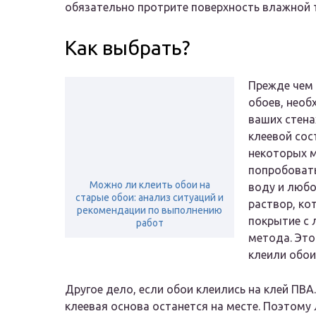
обязательно протрите поверхность влажной 
Как выбрать?
Прежде чем 
обоев, необ
ваших стена
клеевой сос
некоторых м
попробовать
Можно ли клеить обои на
воду и люб
старые обои: анализ ситуаций и
раствор, ко
рекомендации по выполнению
покрытие с 
работ
метода. Это
клеили обои
Другое дело, если обои клеились на клей ПВА
клеевая основа останется на месте. Поэтому