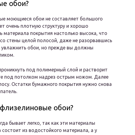
ые обои?
вые моющиеся обои не составляет большого
еет очень плотную структуру и хорошо
ь материала покрытия настолько высока, что
 со стены целой полосой, даже не разорвавшись
о увлажнить обои, но прежде вы должны
ликом.
проникнуть под полимерный слой и растворит
йте под потолком надрез острым ножом. Далее
олосу. Остатки бумажного покрытия нужно снова
патель.
и флизелиновые обои?
да бывает легко, так как эти материалы
состоит из водостойкого материала, а у