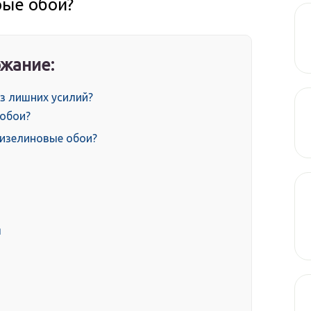
рые обои?
жание:
ез лишних усилий?
 обои?
лизелиновые обои?
я