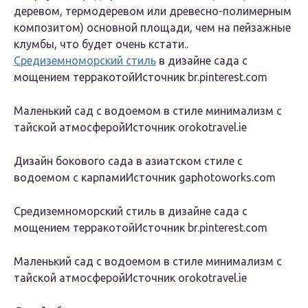
деревом, термодеревом или древесно-полимерным
композитом) основной площади, чем на пейзажные
клумбы, что будет очень кстати..
Средиземноморский стиль
в дизайне сада с
мощением терракотойИсточник br.pinterest.com
Маленький сад с водоемом в стиле минимализм с
тайской атмосферойИсточник orokotravel.ie
Дизайн бокового сада в азиатском стиле с
водоемом с карпамиИсточник gaphotoworks.com
Средиземноморский стиль в дизайне сада с
мощением терракотойИсточник br.pinterest.com
Маленький сад с водоемом в стиле минимализм с
тайской атмосферойИсточник orokotravel.ie