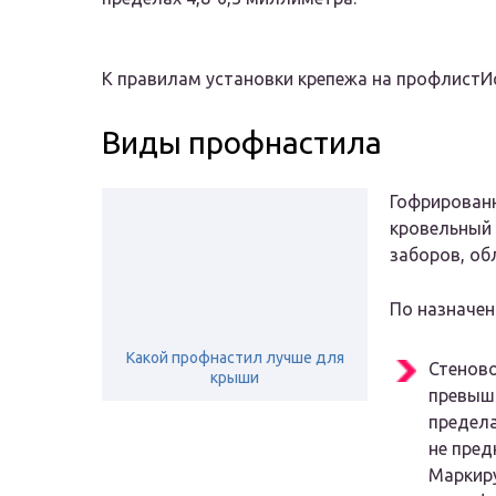
К правилам установки крепежа на профлистИсто
Виды профнастила
Гофрированн
кровельный 
заборов, об
По назначен
Какой профнастил лучше для
Стеново
крыши
превыша
предела
не пред
Маркиру