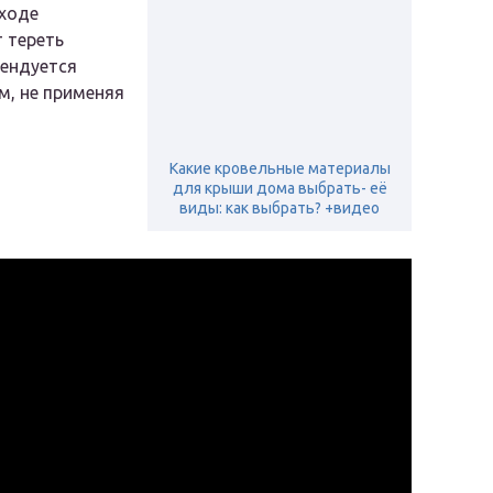
ходе
т тереть
мендуется
м, не применяя
Какие кровельные материалы
для крыши дома выбрать- её
виды: как выбрать? +видео