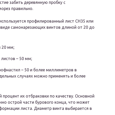
стие забить деревянную пробку с
морез правильно.
используется профилированный лист СН35 или
в виде самонарезающих винтов длиной от 20 до
 20 мм;
 листов – 50 мм;
рофнастил – 50 и более миллиметров в
тдельных случаях можно применять и более
 процент их отбраковки по качеству. Основной
чно острой части бурового конца, что может
еформации листа. Диаметр винта выбирается в