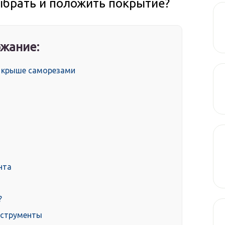
ыбрать и положить покрытие?
жание:
а крыше саморезами
нта
?
нструменты