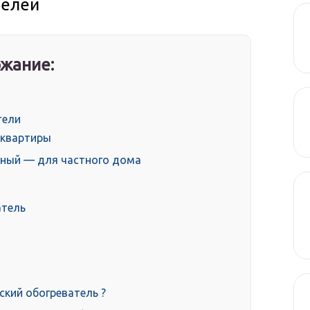
телей
жание:
тели
я квартиры
рядный — для частного дома
атель
ский обогреватель ?