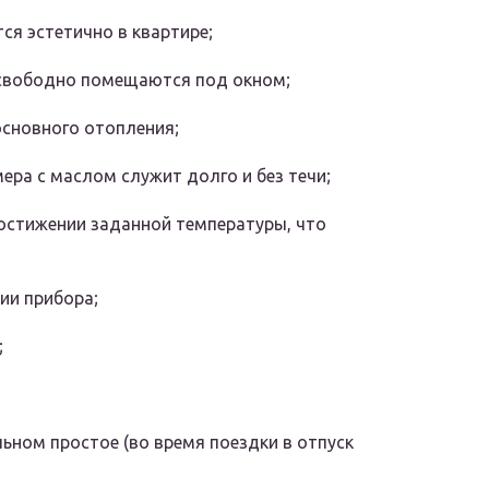
ся эстетично в квартире;
 свободно помещаются под окном;
основного отопления;
ра с маслом служит долго и без течи;
остижении заданной температуры, что
ии прибора;
;
ьном простое (во время поездки в отпуск