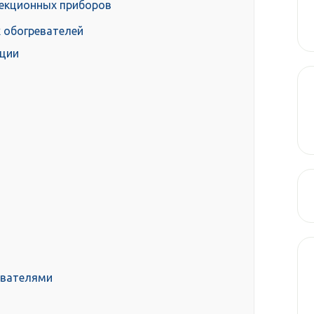
векционных приборов
 обогревателей
ации
евателями