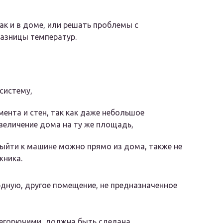
к и в доме, или решать проблемы с
разницы температур.
систему,
ента и стен, так как даже небольшое
величение дома на ту же площадь,
выйти к машине можно прямо из дома, также не
жника.
дную, другое помещение, не предназначенное
негорючими, должна быть сделана