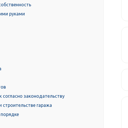
собственность
ими руками
а
тов
к согласно законодательству
и строительстве гаража
 порядке