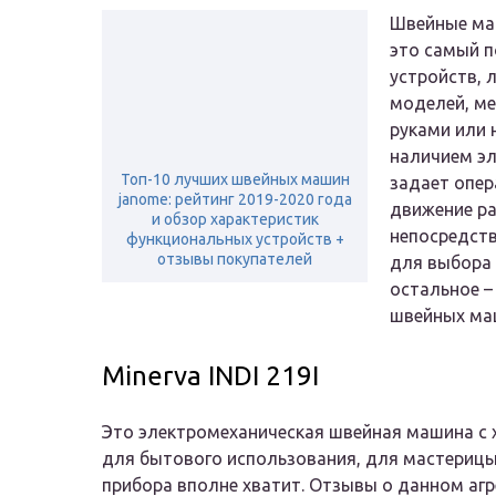
Швейные ма
это самый 
устройств, 
моделей, м
руками или 
наличием эл
Топ-10 лучших швейных машин
задает опер
janome: рейтинг 2019-2020 года
движение р
и обзор характеристик
непосредств
функциональных устройств +
отзывы покупателей
для выбора 
остальное –
швейных маш
Minerva INDI 219I
Это электромеханическая швейная машина с
для бытового использования, для мастерицы 
прибора вполне хватит. Отзывы о данном агр