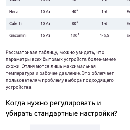
Herz
10 Ат
40°
1-6
Е
Caleffi
10 Ат
80°
1-6
Е
Giacomini
16 Ат
130°
1-5,5
Е
Рассматривая таблицу, можно увидеть, что
параметры всех бытовых устройств более-менее
схожи. Отличаются лишь максимальная
температура и рабочее давление. Это облегчает
пользователям проблему выбора подходящего
устройства.
Когда нужно регулировать и
убирать стандартные настройки?