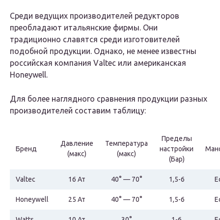
Среди ведущих производителей редукторов
преобладают итальянские фирмы. Они
традиционно славятся среди изготовителей
подобной продукции. Однако, не менее известны
российская компания Valtec или американская
Honeywell.
Для более наглядного сравнения продукции разных
производителей составим таблицу:
Пределы
Давление
Температура
Бренд
настройки
Ман
(макс)
(макс)
(Бар)
Valtec
16 Ат
40° — 70°
1,5-6
Е
Honeywell
25 Ат
40° — 70°
1,5-6
Е
Watts
10 Ат
30°
1-6
Е