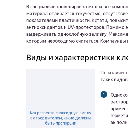
В специальных ювелирных смолах все компон
материал отличается текучестью, отсутстви
показателями пластичности. Кстати, повыси
антиоксидантов и UV-протекторов. Помимо 
выдерживать однослойную заливку. Максимал
которым необходимо считаться. Компаунды 
Виды и характеристики кл
По количест
таких видов
Одноком
раствор
примене
Как развести эпоксидную смолу
гермети
с отвердителем, какие должны
выполн
быть пропорции