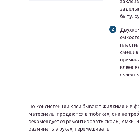
заклеив
заделыв
быту, р
Двухком
емкосте
пластил
смешива
применя
клеев 
склеить
По консистенции клеи бывают жидкими и в ф
материалы продаются в тюбиках, они не тре
рекомендуется ремонтировать сколы, ямки, 
разминать в руках, перемешивать.