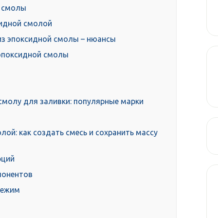
й смолы
сидной смолой
из эпоксидной смолы – нюансы
 эпоксидной смолы
смолу для заливки: популярные марки
лой: как создать смесь и сохранить массу
рций
понентов
режим