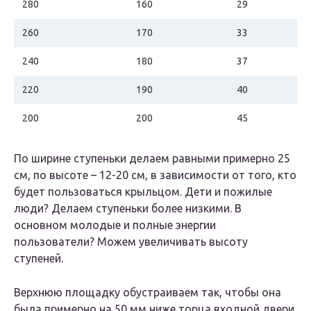
280
160
29
260
170
33
240
180
37
220
190
40
200
200
45
По ширине ступеньки делаем равными примерно 25
см, по высоте – 12-20 см, в зависимости от того, кто
будет пользоваться крыльцом. Дети и пожилые
люди? Делаем ступеньки более низкими. В
основном молодые и полные энергии
пользователи? Можем увеличивать высоту
ступеней.
Верхнюю площадку обустраиваем так, чтобы она
была примерно на 50 мм ниже торца входной двери.