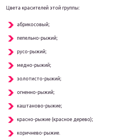
Цвета красителей этой группы:
абрикосовый;
пепельно-рыжий;
русо-рыжий;
медно-рыжий;
золотисто-рыжий;
огненно-рыжий;
каштаново-рыжие;
красно-рыжие (красное дерево);
коричнево-рыжие.