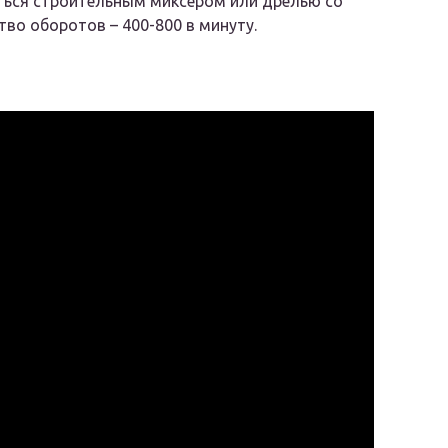
ться строительным миксером или дрелью со
во оборотов – 400-800 в минуту.