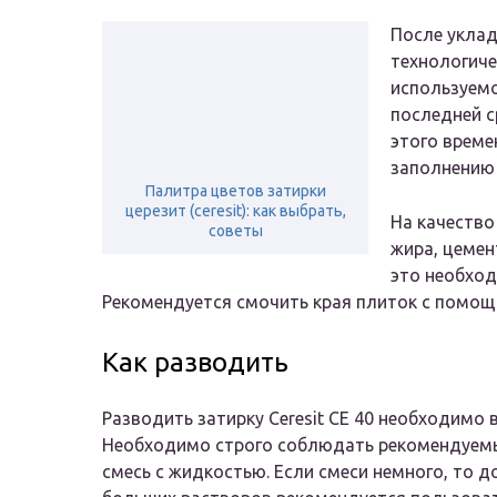
После укла
технологиче
используемо
последней с
этого време
заполнению
Палитра цветов затирки
церезит (ceresit): как выбрать,
На качество
советы
жира, цемент
это необход
Рекомендуется смочить края плиток с помощь
Как разводить
Разводить затирку Ceresit CE 40 необходимо 
Необходимо строго соблюдать рекомендуемы
смесь с жидкостью. Если смеси немного, то 