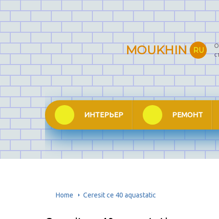
О
MOUKHIN
RU
с
ИНТЕРЬЕР
РЕМОНТ
Home
Ceresit ce 40 aquastatic