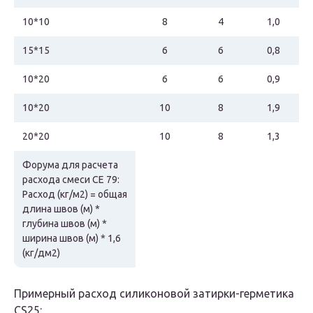
10*10
8
4
1,0
15*15
6
6
0,8
10*20
6
6
0,9
10*20
10
8
1,9
20*20
10
8
1,3
Форума для расчета
расхода смеси СЕ 79:
Расход (кг/м2) = общая
длина швов (м) *
глубина швов (м) *
ширина швов (м) * 1,6
(кг/дм2)
Примерный расход силиконовой затирки-герметика
CS25: