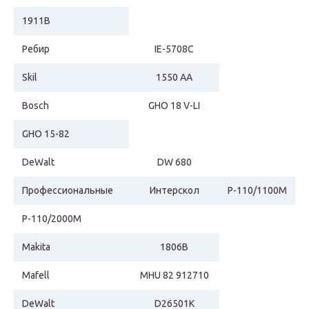
1911B
Ребир
IE-5708С
Skil
1550 AA
Bosch
GHO 18 V-LI
GHO 15-82
DeWalt
DW 680
Профессиональные
Интерскол
Р-110/1100М
Р-110/2000М
Makita
1806B
Mafell
MHU 82 912710
DeWalt
D26501К