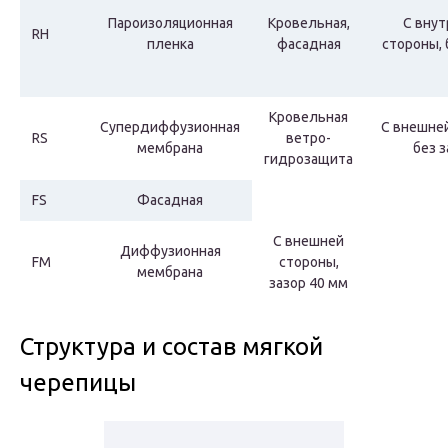
Пароизоляционная
Кровельная,
С внут
RH
пленка
фасадная
стороны, 
Кровельная
Супердиффузионная
С внешней
RS
ветро-
мембрана
без з
гидрозащита
FS
Фасадная
С внешней
Диффузионная
FM
стороны,
мембрана
зазор 40 мм
Структура и состав мягкой
черепицы